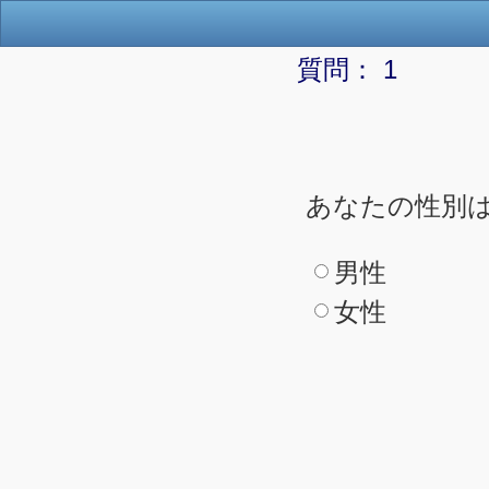
質問： 1
あなたの性別
男性
女性